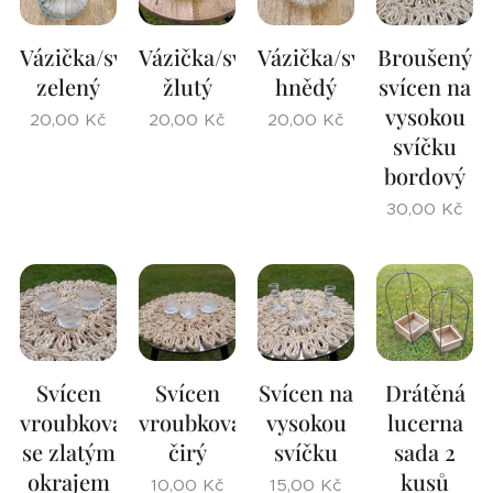
Vázička/svícen
Vázička/svícen
Vázička/svícen
Broušený
zelený
žlutý
hnědý
svícen na
vysokou
20,00
Kč
20,00
Kč
20,00
Kč
svíčku
bordový
30,00
Kč
Svícen
Svícen
Svícen na
Drátěná
vroubkovaný
vroubkovaný
vysokou
lucerna
se zlatým
čirý
svíčku
sada 2
okrajem
kusů
10,00
Kč
15,00
Kč