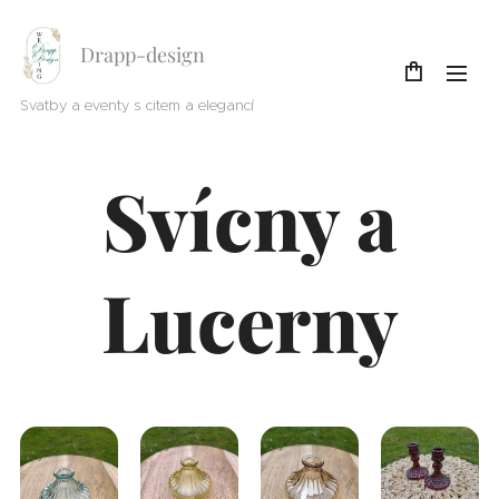
Drapp-design
Svatby a eventy s citem a elegancí
Svícny a
Lucerny