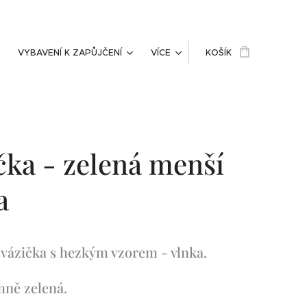
VYBAVENÍ K ZAPŮJČENÍ
VÍCE
KOŠÍK
čka - zelená menší
a
 vázička s hezkým vzorem - vlnka.
mně zelená.