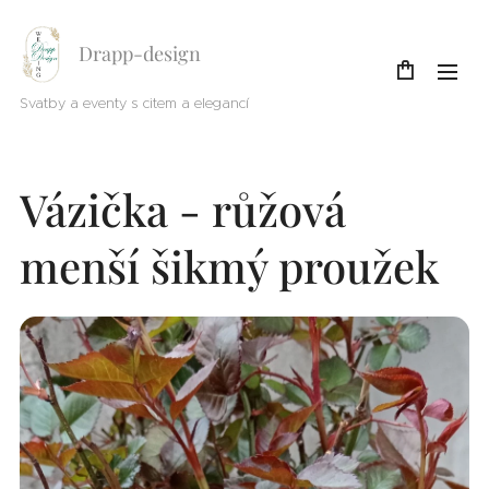
Drapp-design
Svatby a eventy s citem a elegancí
Vázička - růžová
menší šikmý proužek