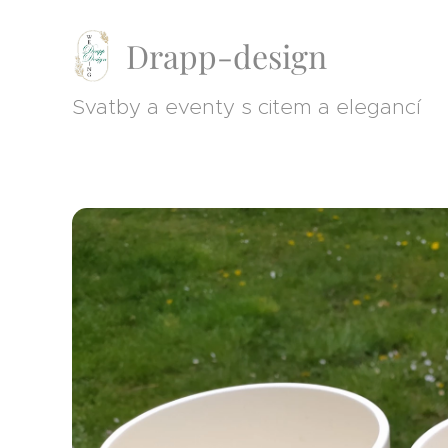
Drapp-design
Svatby a eventy s citem a elegancí