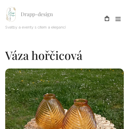
Drapp-design
Svatby a eventy s citem a elegancí
Váza hořčicová