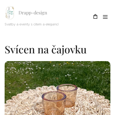
Drapp-design
Svatby a eventy s citem a elegancí
Svícen na čajovku