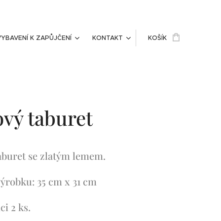
VYBAVENÍ K ZAPŮJČENÍ
KONTAKT
KOŠÍK
vý taburet
aburet se zlatým lemem.
výrobku: 35 cm x 31 cm
ci 2 ks.