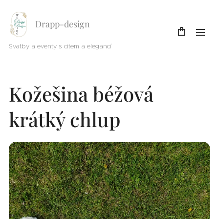
Drapp-design
Svatby a eventy s citem a elegancí
Kožešina béžová
krátký chlup