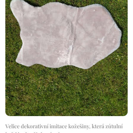
Velice dekorativní imitace kožešiny, která zútulní