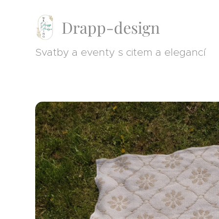
Drapp-design
Svatby a eventy s citem a elegancí