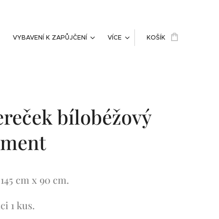
VYBAVENÍ K ZAPŮJČENÍ
VÍCE
KOŠÍK
reček bílobéžový
ament
145 cm x 90 cm.
ci 1 kus.