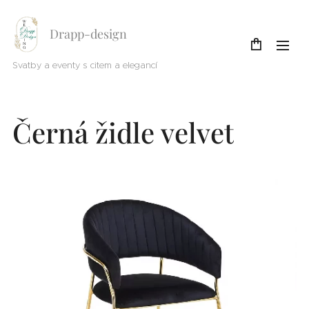
Drapp-design
Svatby a eventy s citem a elegancí
Černá židle velvet